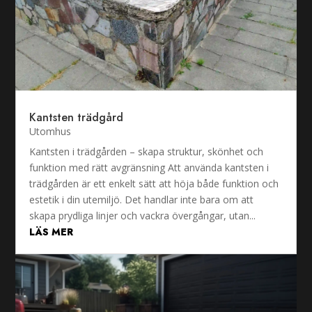
Kantsten trädgård
Utomhus
Kantsten i trädgården – skapa struktur, skönhet och
funktion med rätt avgränsning Att använda kantsten i
trädgården är ett enkelt sätt att höja både funktion och
estetik i din utemiljö. Det handlar inte bara om att
skapa prydliga linjer och vackra övergångar, utan...
LÄS MER