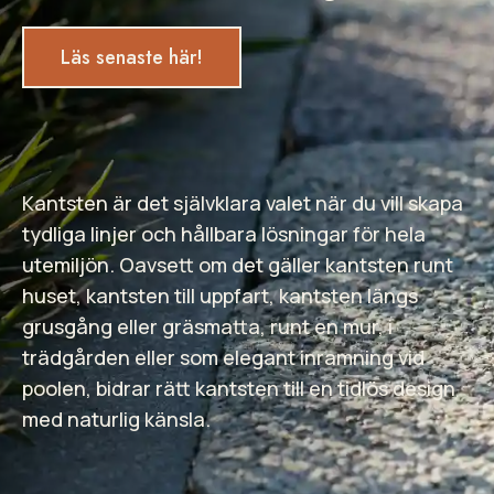
Läs senaste här!
Kantsten är det självklara valet när du vill skapa
tydliga linjer och hållbara lösningar för hela
utemiljön. Oavsett om det gäller kantsten runt
huset, kantsten till uppfart, kantsten längs
grusgång eller gräsmatta, runt en mur, i
trädgården eller som elegant inramning vid
poolen, bidrar rätt kantsten till en tidlös design
med naturlig känsla.