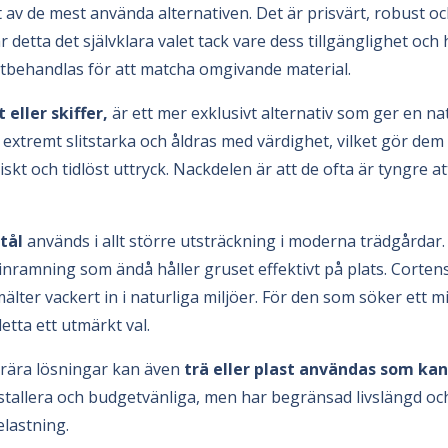
t av de mest använda alternativen. Det är prisvärt, robust oc
r detta det självklara valet tack vare dess tillgänglighet oc
ytbehandlas för att matcha omgivande material.
eller skiffer,
är ett mer exklusivt alternativ som ger en na
 extremt slitstarka och åldras med värdighet, vilket gör dem 
iskt och tidlöst uttryck. Nackdelen är att de ofta är tyngre 
tål
används i allt större utsträckning i moderna trädgårdar
 inramning som ändå håller gruset effektivt på plats. Corten
lter vackert in i naturliga miljöer. För den som söker ett mi
detta ett utmärkt val.
orära lösningar kan även
trä eller plast användas som kan
 installera och budgetvänliga, men har begränsad livslängd oc
elastning.