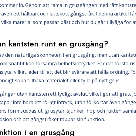
kommer in. Genom att rama in grusgången med rätt kantste
 även ett hållbart och lättskött gångstråk. I denna artikel få
vilka material som passar bäst och hur du går tillväga för a
an kantsten runt en grusgång?
s av den naturliga skönheten i en grusgång, men utan kantst
m snabbt kan försämra helhetsintrycket. För det första ris
yta, vilket leder till att det blir svårare att hålla ordning. F
digt sopa tillbaka materialet eller fylla på nytt grus.
gar utan kantsten ett tydligt avslut, vilket gör att gräs, jo
kapar inte bara ett rörigt intryck, utan förkortar även gånge
ngens form suddas ut, grusytan sjunker ihop och fukten samla
osion och att gångstråket tappar sin funktion.
nktion i en grusgång