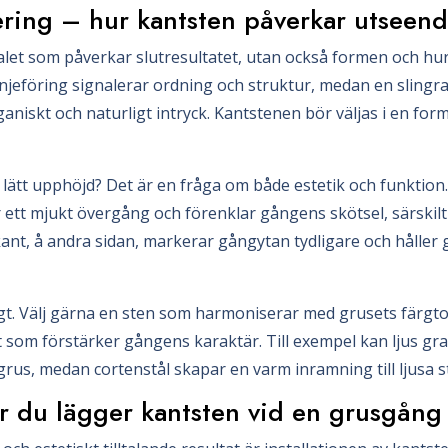
ring – hur kantsten påverkar utseend
alet som påverkar slutresultatet, utan också formen och hu
njeföring signalerar ordning och struktur, medan en slin
aniskt och naturligt intryck. Kantstenen bör väljas i en fo
 lätt upphöjd? Det är en fråga om både estetik och funktion.
ett mjukt övergång och förenklar gångens skötsel, särskilt 
kant, å andra sidan, markerar gångytan tydligare och håller
igt. Välj gärna en sten som harmoniserar med grusets färgt
t som förstärker gångens karaktär. Till exempel kan ljus gr
us, medan cortenstål skapar en varm inramning till ljusa st
hur du lägger kantsten vid en grusgång