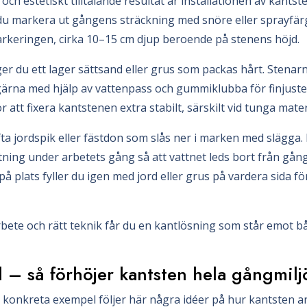
t och estetiskt tilltalande resultat är installationen av kant
du markera ut gångens sträckning med snöre eller sprayfärg
rkeringen, cirka 10–15 cm djup beroende på stenens höjd.
er du ett lager sättsand eller grus som packas hårt. Stenarn
 gärna med hjälp av vattenpass och gummiklubba för finjusteri
tt fixera kantstenen extra stabilt, särskilt vid tunga materia
ta jordspik eller fästdon som slås ner i marken med slägga. D
ning under arbetets gång så att vattnet leds bort från gång
å plats fyller du igen med jord eller grus på vardera sida för
ete och rätt teknik får du en kantlösning som står emot bå
– så förhöjer kantsten hela gångmilj
e konkreta exempel följer här några idéer på hur kantsten an