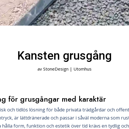
Kansten grusgång
av
StoneDesign
|
Utomhus
ng för grusgångar med karaktär
sk och tidlös lösning för både privata trädgårdar och offentl
ntryck, är lättdränerade och passar i såväl moderna som r
 hålla form, funktion och estetik över tid krävs en tydlig oc