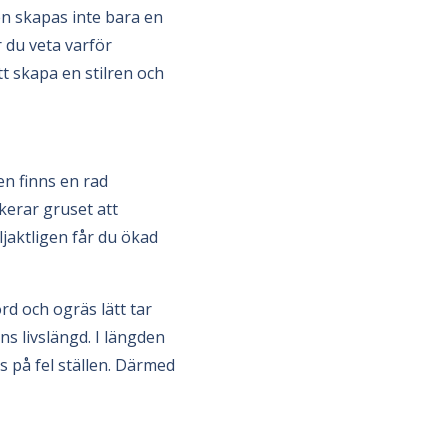
n skapas inte bara en
r du veta varför
tt skapa en stilren och
en finns en rad
kerar gruset att
öljaktligen får du ökad
rd och ogräs lätt tar
ns livslängd. I längden
s på fel ställen. Därmed