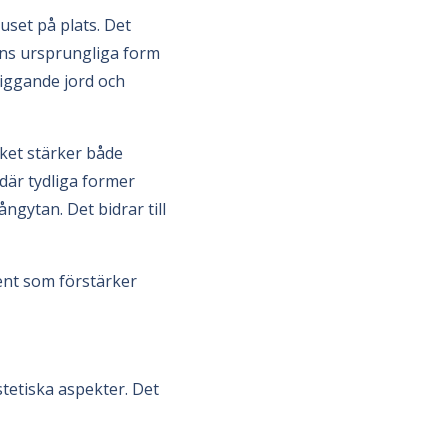
uset på plats. Det
ens ursprungliga form
liggande jord och
lket stärker både
 där tydliga former
ngytan. Det bidrar till
ent som förstärker
stetiska aspekter. Det