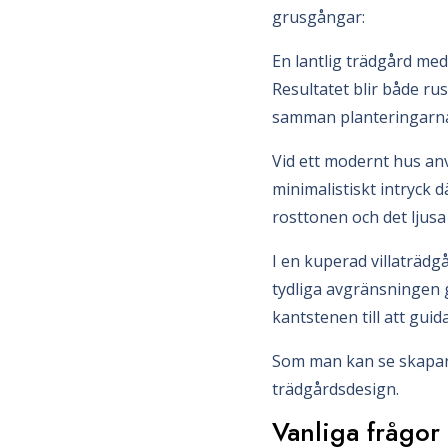
grusgångar:
En lantlig trädgård med
Resultatet blir både ru
samman planteringarna
Vid ett modernt hus anv
minimalistiskt intryck 
rosttonen och det ljusa
I en kuperad villaträd
tydliga avgränsningen g
kantstenen till att gui
Som man kan se skapar 
trädgårdsdesign.
Vanliga frågor