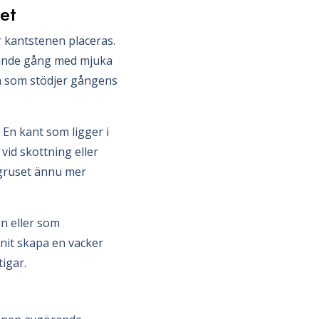
et
r kantstenen placeras.
grande gång med mjuka
rm som stödjer gångens
 En kant som ligger i
vid skottning eller
 gruset ännu mer
on eller som
anit skapa en vacker
igar.