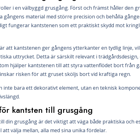
roller i en välbyggd grusgång. Först och främst håller den gr
ga gångens material med större precision och behålla gång
igt fungerar kantstenen som ett praktiskt skydd mot kring
är att kantstenen ger gångens ytterkanter en tydlig linje, vi
iska uttrycket. Detta är särskilt relevant i trädgårdsdesign,
m hjälper kantstenen till att styra vattenflödet bort från gå
nskar risken för att gruset sköljs bort vid kraftiga regn.
en inte bara ett dekorativt element, utan en teknisk kompon
ivslängd.
för kantsten till grusgång
ill din grusgång är det viktigt att väga både praktiska och e
l att välja mellan, alla med sina unika fördelar.