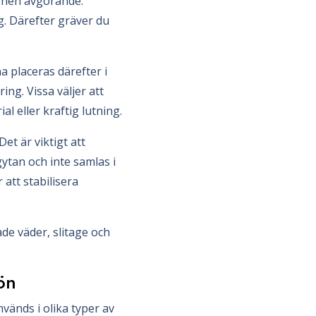
stenen avgörande.
. Därefter gräver du
a placeras därefter i
ng. Vissa väljer att
l eller kraftig lutning.
et är viktigt att
ytan och inte samlas i
 att stabilisera
de väder, slitage och
ön
vänds i olika typer av