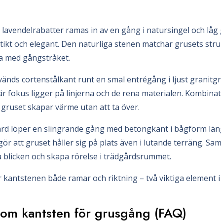
 lavendelrabatter ramas in av en gång i natursingel och låg
stikt och elegant. Den naturliga stenen matchar grusets str
 med gångstråket.
änds cortenstålkant runt en smal entrégång i ljust granitgr
där fokus ligger på linjerna och de rena materialen. Kombina
 gruset skapar värme utan att ta över.
gård löper en slingrande gång med betongkant i bågform län
ör att gruset håller sig på plats även i lutande terräng. Sam
da blicken och skapa rörelse i trädgårdsrummet.
kantstenen både ramar och riktning – två viktiga element 
 om kantsten för grusgång (FAQ)