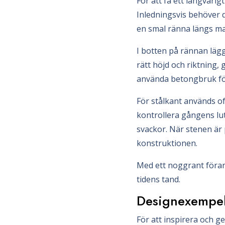
För att få ett långvarig
Inledningsvis behöver 
en smal ränna längs ma
I botten på rännan lägg
rätt höjd och riktning,
använda betongbruk för a
För stålkant används of
kontrollera gångens lut
svackor. När stenen är p
konstruktionen.
Med ett noggrant förarb
tidens tand.
Designexempel 
För att inspirera och g