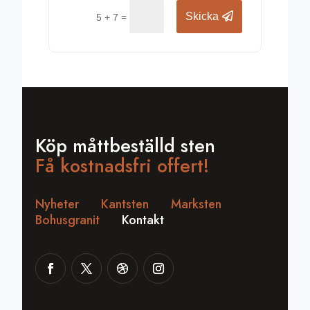
Skicka
=
5 + 7
Köp måttbeställd sten
Få kostnadsfri offert!
Nyheter
Kantsten
Marksten
Bohusgranit
Kontakt