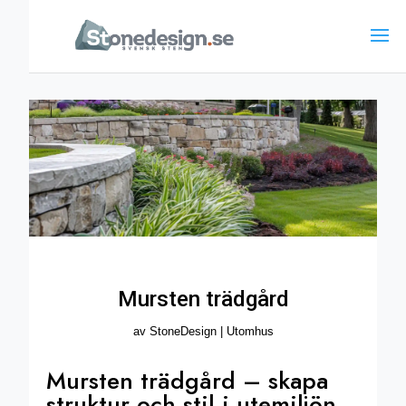
Mursten trädgård
av
StoneDesign
|
Utomhus
Mursten trädgård – skapa
struktur och stil i utemiljön