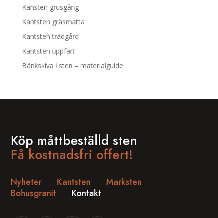
Kansten grusgång
Kantsten gräsmatta
Kantsten trädgård
Kantsten uppfart
Bänkskiva i sten – materialguide
Köp måttbeställd sten
Få kostnadsfri offert!
Nyheter
Kantsten
Marksten
Bohusgranit
Kontakt